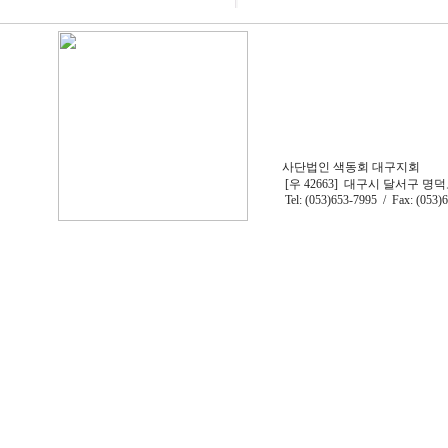
김지훈 님
01 일
이지훈 님
01 일
김승현 님
01 일
김지훈 님
01 일
한병철 님
02 일
김도현 님
02 일
황진호 님
02 일
김도현 님
02 일
김도현 님
02 일
사단법인 색동회 대구지회
이도현 님
03 일
[우 42663] 대구시 달서구 명덕
김승현 님
03 일
Tel: (053)653-7995 / Fax: (053)
김지훈 님
03 일
한병철 님
03 일
박동현 님
03 일
김영심 님
04 일
이승현 님
04 일
조지훈 님
04 일
김지훈 님
04 일
이지훈 님
04 일
김지훈 님
04 일
김승현 님
04 일
이승현 님
04 일
이승현 님
04 일
박지훈 님
04 일
김승현 님
04 일
정성호 님
04 일