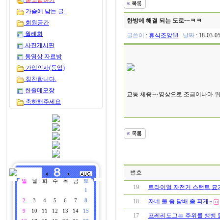
묻고답하기
가슴에 남는 글
한방에 해결 되는 도로~~ㅋㅋ
회원공간
월례회
글쓴이
:
휴식조앙18
날짜
: 18-03-0
사진게시판
동영상 자료방
가입인사(등업)
칭찬합니다.
한줄메모장
교통 체증~~영상으로 조금이나마 위
축하해주세요
번호
일
월
화
수
목
금
토
19
트라이얼 자전거 스턴트 묘
1
2
3
4
5
6
7
8
18
자네 불 좀 담배 좀 피게~
9
10
11
12
13
14
15
17
프레리도그는 주위를 뱅뱅 