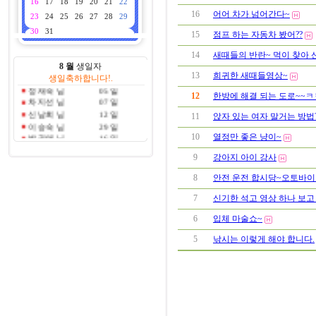
16
17
18
19
20
21
22
박이화 님
12 일
16
어어 차가 넘어간다~
배이선 님
28 일
23
24
25
26
27
28
29
김순자 님
15 일
30
31
15
점프 하는 자동차 봤어??
박순자 님
18 일
시미자 님
19 일
14
새때들의 반란~ 먹이 찾아 
이지민 님
26 일
8 월
생일자
박광원 님
21 일
13
희귀한 새때들영상~
생일축하합니다!.
정재숙 님
05 일
12
한방에 해결 되는 도로~~ㅋ
차지선 님
07 일
신남희 님
12 일
11
앉자 있는 여자 말거는 방법
이승숙 님
29 일
박귀애 님
16 일
10
열정만 좋은 냥이~
김순옥 님
25 일
9
강아지 아이 강사
이재호 님
08 일
이윤주 님
14 일
8
안전 운전 합시당~오토바이
손순희 님
09 일
조진경 님
08 일
7
신기한 석고 영상 하나 보고
신은주 님
03 일
6
입체 마술쇼~
신인옥 님
10 일
여정화 님
19 일
5
낚시는 이렇게 해야 합니다.
권미향 님
21 일
유월옥 님
15 일
김정숙 님
19 일
김명숙 님
31 일
이지훈 님
01 일
이도현 님
01 일
강상현 님
01 일