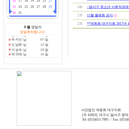
16
17
18
19
20
21
22
배이선 님
28 일
240
<달서구 청소년 사회적경제
23
24
25
26
27
28
29
김순자 님
15 일
30
31
박순자 님
18 일
239
11월 월례회 공지
시미자 님
19 일
이지민 님
26 일
238
**색동회 대구지회 2017년
8 월
생일자
박광원 님
21 일
생일축하합니다!.
정재숙 님
05 일
차지선 님
07 일
신남희 님
12 일
이승숙 님
29 일
박귀애 님
16 일
김순옥 님
25 일
이재호 님
08 일
이윤주 님
14 일
손순희 님
09 일
조진경 님
08 일
신은주 님
03 일
신인옥 님
10 일
여정화 님
19 일
권미향 님
21 일
유월옥 님
15 일
김정숙 님
19 일
사단법인 색동회 대구지회
김명숙 님
31 일
[우 42663] 대구시 달서구 명덕
이지훈 님
01 일
Tel: (053)653-7995 / Fax: (053)
이도현 님
01 일
강상현 님
01 일