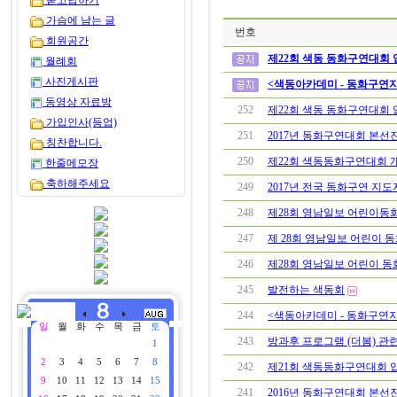
묻고답하기
가슴에 남는 글
번호
회원공간
제22회 색동 동화구연대회 
월례회
사진게시판
<색동아카데미 - 동화구연지
동영상 자료방
252
제22회 색동 동화구연대회 
가입인사(등업)
251
2017년 동화구연대회 본선
칭찬합니다.
250
제22회 색동동화구연대회 
한줄메모장
축하해주세요
249
2017년 전국 동화구연 지도
248
제28회 영남일보 어린이동
247
제 28회 영남일보 어린이 
246
제28회 영남일보 어린이 동
245
발전하는 색동회
244
<색동아카데미 - 동화구연지
일
월
화
수
목
금
토
243
방과후 프로그램 (더봄) 관
1
2
3
4
5
6
7
8
242
제21회 색동동화구연대회 
9
10
11
12
13
14
15
241
2016년 동화구연대회 본선
박이화 님
12 일